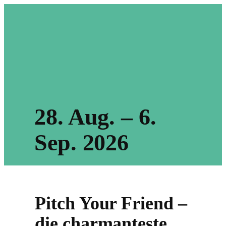
28. Aug. – 6.
Sep. 2026​
Pitch Your Friend –
die charmanteste