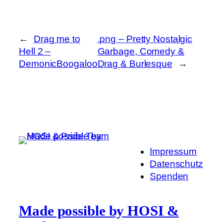
←
Drag me to
.png – Pretty Nostalgic
Hell 2 –
Garbage, Comedy &
DemonicBoogaloo
Drag & Burlesque
→
Impressum
Datenschutz
Spenden
Made possible by HOSI &