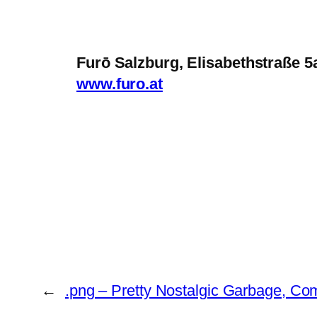
Furō Salzburg, Elisabethstraße 5
www.furo.at
←
.png – Pretty Nostalgic Garbage, C