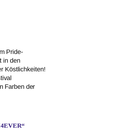
m Pride-
t in den
er Köstlichkeiten!
ival
en Farben der
SI4EVER“