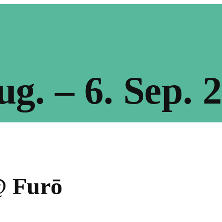
ug. – 6. Sep. 2
@ Furō