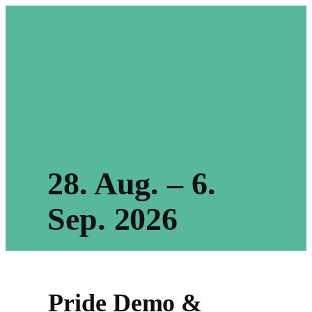
28. Aug. – 6.
Sep. 2026​
Pride Demo &